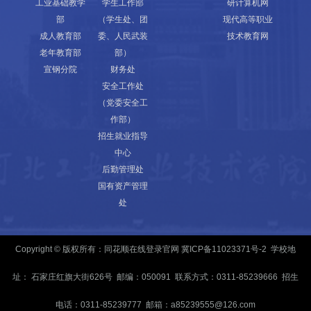
工业基础教学
学生工作部
研计算机网
部
（学生处、团
现代高等职业
成人教育部
委、人民武装
技术教育网
老年教育部
部）
宣钢分院
财务处
安全工作处
（党委安全工
作部）
招生就业指导
中心
后勤管理处
国有资产管理
处
Copyright © 版权所有：同花顺在线登录官网
冀ICP备11023371号-2
学校地
址： 石家庄红旗大街626号 邮编：050091 联系方式：0311-85239666 招生
电话：0311-85239777 邮箱：a85239555@126.com