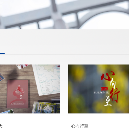
大
心向行至