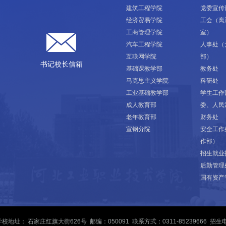
建筑工程学院
党委宣传
经济贸易学院
工会（离
工商管理学院
室）
汽车工程学院
人事处（
互联网学院
部）
书记校长信箱
基础课教学部
教务处
马克思主义学院
科研处
工业基础教学部
学生工作
成人教育部
委、人民
老年教育部
财务处
宣钢分院
安全工作
作部）
招生就业
后勤管理
国有资产
校地址： 石家庄红旗大街626号 邮编：050091 联系方式：0311-85239666 招生电话：0