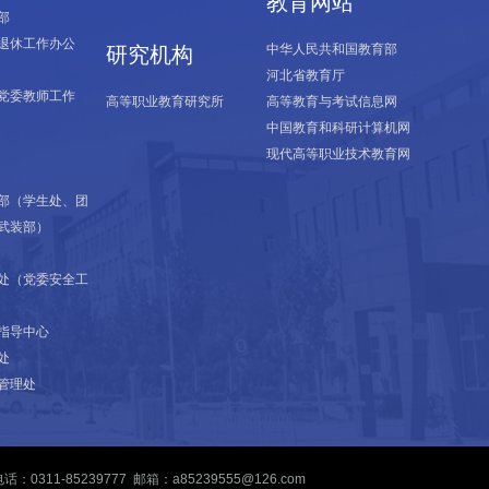
教育网站
部
退休工作办公
中华人民共和国教育部
研究机构
河北省教育厅
党委教师工作
高等职业教育研究所
高等教育与考试信息网
中国教育和科研计算机网
现代高等职业技术教育网
部（学生处、团
武装部）
处（党委安全工
指导中心
处
管理处
311-85239777 邮箱：a85239555@126.com