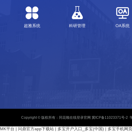
超雅系统
科研管理
OA系统
Copyright © 版权所有：同花顺在线登录官网
冀ICP备11023371号-2
学
MK平台
|
问鼎官方app下载站
|
多宝开户入口_多宝(中国)
|
多宝手机网