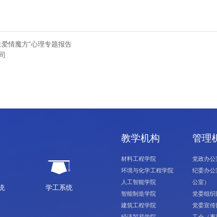
爱情魔方”心理专题报告
司
教学机构
管理
材料工程学院
党政办公
环境与化学工程学院
纪委办公
人工智能学院
公室）
统
学工系统
智能制造学院
党委组织
建筑工程学院
党委宣传