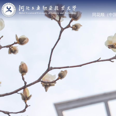
同花顺（中