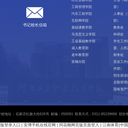
经济贸易学院
工会（离
工商管理学院
室）
汽车工程学院
人事处（
互联网学院
部）
书记校长信箱
基础课教学部
教务处
马克思主义学院
科研处
工业基础教学部
学生工作
成人教育部
委、人民
老年教育部
财务处
宣钢分院
安全工作
作部）
招生就业
后勤管理
国有资产
校地址： 石家庄红旗大街626号 邮编：050091 联系方式：0311-85239666 招生电话：0
页版登录入口
|
安博手机在线官网
|
同花顺网页版页面登入
|
江南体育(中国