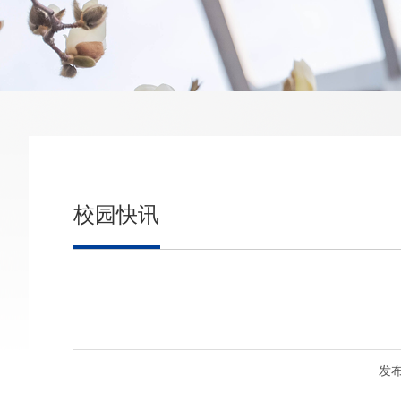
校园快讯
发