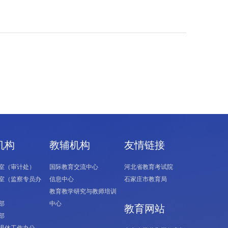
机构
教辅机构
友情链接
室（审计处）
国际教育交流中心
河北省教育考试院
室（监察专员办
信息中心
石家庄市教育局
教育教学研究与教师培训
部
中心
教育网站
部