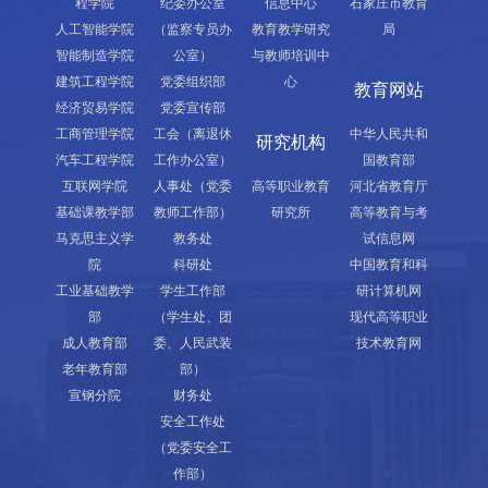
程学院
纪委办公室
信息中心
石家庄市教育
人工智能学院
（监察专员办
教育教学研究
局
智能制造学院
公室）
与教师培训中
建筑工程学院
党委组织部
心
教育网站
经济贸易学院
党委宣传部
工商管理学院
工会（离退休
中华人民共和
研究机构
汽车工程学院
工作办公室）
国教育部
互联网学院
人事处（党委
高等职业教育
河北省教育厅
基础课教学部
教师工作部）
研究所
高等教育与考
马克思主义学
教务处
试信息网
院
科研处
中国教育和科
工业基础教学
学生工作部
研计算机网
部
（学生处、团
现代高等职业
成人教育部
委、人民武装
技术教育网
老年教育部
部）
宣钢分院
财务处
安全工作处
（党委安全工
作部）