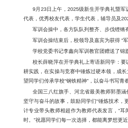
9月23日上午，2025级新生开学典礼
代表，优秀校友代表，学生代表，辅导员及20
军训会操中，各方队队列整齐、步伐铿锵
军训会操结束后，
校领导及嘉宾为获得 “军
学校党委书记李鑫向军训教官团赠送了锦
校长薛晓萍在开学典礼上寄语新同学：要以
耕实践，在实操与竞赛中锤炼过硬本领，成长为
望同学们传承学校“钢铁精神”，以奋斗书写青
全国三八红旗手、河北省最美教师郭墨涵作
坚守与奋斗的故事，鼓励同学们“锤炼技术，
计专业带头教师相超作为教师代表发言，“耳
时。”祝愿同学们每一次选择，都能离梦想更