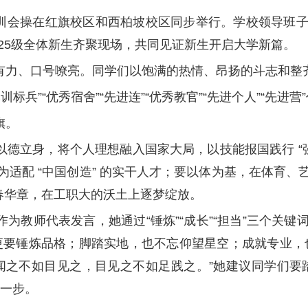
暨军训会操在红旗校区和西柏坡校区同步举行。学校领导
25级全体新生齐聚现场，共同见证新生开启大学新篇。
有力、口号嘹亮。同学们以饱满的热情、昂扬的斗志和整
训标兵”“优秀宿舍”“先进连”“优秀教官”“先进个人”“先进
旗。
德立身，将个人理想融入国家大局，以技能报国践行 “
适配 “中国创造” 的实干人才；要以体为基，在体育
春华章，在工职大的沃土上逐梦绽放。
为教师代表发言，她通过“锤炼”“成长”“担当”三个关
更要锤炼品格；脚踏实地，也不忘仰望星空；成就专业，
闻之不如目见之，目见之不如足践之。”她建议同学们要
近一步。