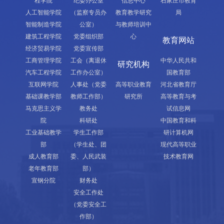
程学院
纪委办公室
信息中心
石家庄市教育
人工智能学院
（监察专员办
教育教学研究
局
智能制造学院
公室）
与教师培训中
建筑工程学院
党委组织部
心
教育网站
经济贸易学院
党委宣传部
工商管理学院
工会（离退休
中华人民共和
研究机构
汽车工程学院
工作办公室）
国教育部
互联网学院
人事处（党委
高等职业教育
河北省教育厅
基础课教学部
教师工作部）
研究所
高等教育与考
马克思主义学
教务处
试信息网
院
科研处
中国教育和科
工业基础教学
学生工作部
研计算机网
部
（学生处、团
现代高等职业
成人教育部
委、人民武装
技术教育网
老年教育部
部）
宣钢分院
财务处
安全工作处
（党委安全工
作部）