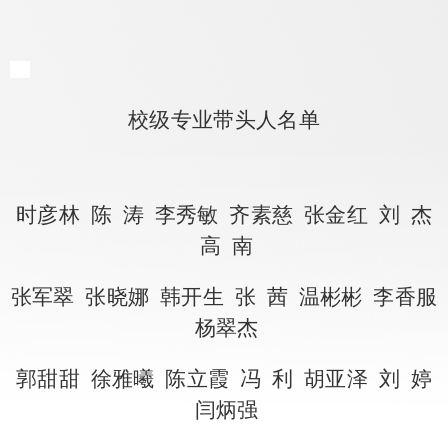
校级专业带头人名单
时彦林 陈 涛 李秀敏 齐素慈 张金红 刘 杰
高 南
张军翠 张晓娜 韩开生 张 茜 温彬彬 李香服
杨翠杰
郭甜甜 徐雅曦 陈立霞 冯 利 胡亚泽 刘 婷
闫炳强