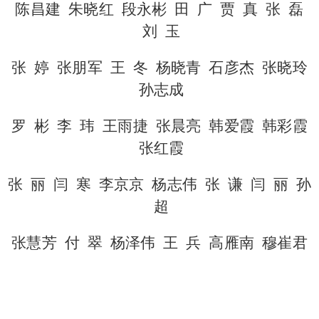
陈昌建 朱晓红 段永彬 田 广 贾 真 张 磊
刘 玉
张 婷 张朋军 王 冬 杨晓青 石彦杰 张晓玲
孙志成
罗 彬 李 玮 王雨捷 张晨亮 韩爱霞 韩彩霞
张红霞
张 丽 闫 寒 李京京 杨志伟 张 谦 闫 丽 孙
超
张慧芳 付 翠 杨泽伟 王 兵 高雁南 穆崔君